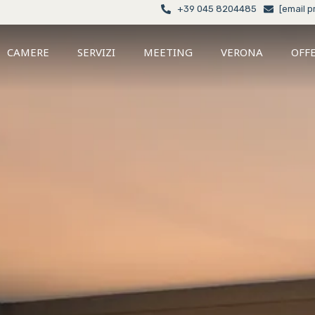
+39 045 8204485
[email p
CAMERE
SERVIZI
MEETING
VERONA
OFF