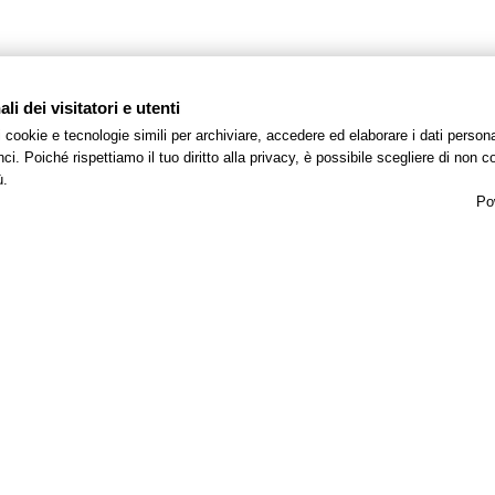
i dei visitatori e utenti
 i cookie e tecnologie simili per archiviare, accedere ed elaborare i dati pers
i. Poiché rispettiamo il tuo diritto alla privacy, è possibile scegliere di non co
ù.
Po
DATI SOCIETARI
Hotel Fiera SRL
– P. IVA
: 03229820406