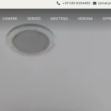
+39 045 8204485
[email p
CAMERE
SERVIZI
MEETING
VERONA
OFF